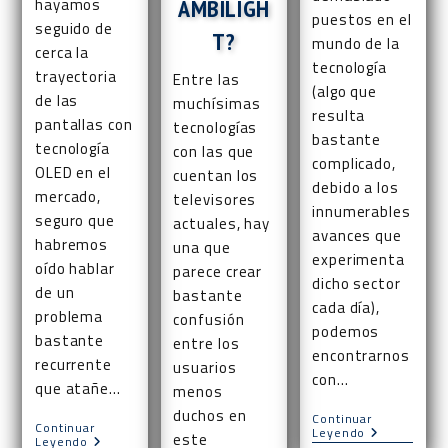
hayamos
AMBILIGH
puestos en el
seguido de
T?
mundo de la
cerca la
tecnología
trayectoria
Entre las
(algo que
de las
muchísimas
resulta
pantallas con
tecnologías
bastante
tecnología
con las que
complicado,
OLED en el
cuentan los
debido a los
mercado,
televisores
innumerables
seguro que
actuales, hay
avances que
habremos
una que
experimenta
oído hablar
parece crear
dicho sector
de un
bastante
cada día),
problema
confusión
podemos
bastante
entre los
encontrarnos
recurrente
usuarios
con…
que atañe…
menos
duchos en
Continuar
Continuar
TV
Leyendo
este
¿TV
Leyendo