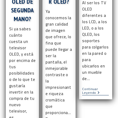
OLED DE
R OLED?
Al ser los TV
SEGUNDA
OLED
Ya
diferentes a
MANO?
conocemos la
los LCD, a los
gran calidad
LED, o a los
Si ya sabes
de imagen
QLED, los
cuánto
que ofrece, lo
soportes
cuesta un
fina que
para colgarlos
televisor
puede llegar a
en la pared o
OLED, y está
ser la
para
por encima de
pantalla, el
ubicarlos en
tus
inmejorable
un mueble
posibilidades
contraste o
de…
o de lo que te
la
gustaría
impresionant
Continuar
invertir en la
Soportes
Leyendo
e riqueza
Para
compra de tu
cromática
Televisores
nuevo
OLED
que
televisor,
proporciona...
es…