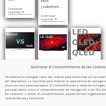
Pero
¿sabemos…
Continuar
¿Es
Leyendo
Buena
Continuar
¿Cuánto
Leyendo
Idea
Cuesta
Comprar
Un
Un
Televisor
TV
OLED?
OLED
De
Segunda
Mano?
TV
LA TV
DIFERENCI
Gestionar el Consentimiento de las Cookies
NANOCELL
OLED MÁS
AS ENTRE
Utilizamos tecnologías como las cookies para almacenar y/o acceder
VS OLED:
PEQUEÑA
TELEVISO
del dispositivo. Lo hacemos para mejorar la experiencia de navegaci
anuncios (no) personalizados. El consentimiento a estas tecnologías
AMBAS
DEL
RES LED,
procesar datos como el comportamiento de navegación o los ID's únic
No consentir o retirar el consentimiento, puede afectar negativamen
TECNOLO
MUNDO
OLED Y
características y funciones.
GÍAS, AL
QLED
Como habrás