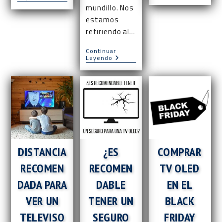
OLED
OLED
mundillo. Nos
Vs
Quemado?
UHD
estamos
refiriendo al…
Continuar
¿Para
Leyendo
Qué
Sirve
Una
TV
OLED
Con
Ambilight?
DISTANCIA
¿ES
COMPRAR
RECOMEN
RECOMEN
TV OLED
DADA PARA
DABLE
EN EL
VER UN
TENER UN
BLACK
TELEVISO
SEGURO
FRIDAY