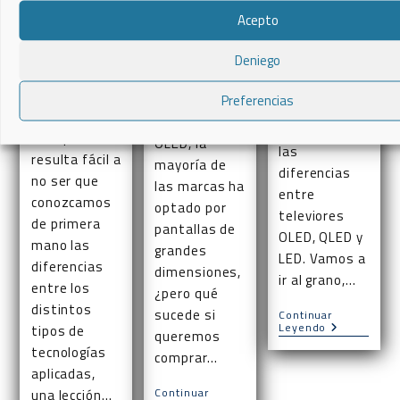
DETALLE
podido
Acepto
Las siglas de
comprobar a
la tecnología
Llegado el
través de
Deniego
OLED tienen
momento de
nuestro
la clave de su
comprar un
Preferencias
catálogo de
propia razón
televisor, no
televisores
de ser, y de
siempre
OLED, la
las
resulta fácil a
mayoría de
diferencias
no ser que
las marcas ha
entre
conozcamos
optado por
televiores
de primera
pantallas de
OLED, QLED y
mano las
grandes
LED. Vamos a
diferencias
dimensiones,
ir al grano,…
entre los
¿pero qué
distintos
sucede si
Continuar
Diferencias
Leyendo
tipos de
queremos
Entre
tecnologías
Televisores
comprar…
LED,
aplicadas,
OLED
Continuar
una lección…
Y