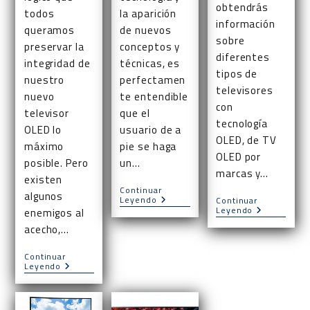
obtendrás
todos
la aparición
información
queramos
de nuevos
sobre
preservar la
conceptos y
diferentes
integridad de
técnicas, es
tipos de
nuestro
perfectamen
televisores
nuevo
te entendible
con
televisor
que el
tecnología
OLED lo
usuario de a
OLED, de TV
máximo
pie se haga
OLED por
posible. Pero
un…
marcas y…
existen
Continuar
algunos
Cuál
Leyendo
Continuar
Cuál
Leyendo
Es
enemigos al
Es
La
acecho,…
El
Diferencia
Mejor
Entre
Televisor
OLED
Continuar
OLED
Cómo
Y
Leyendo
Limpiar
4K
Un
Televisor