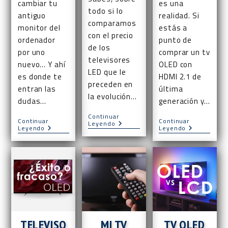
cambiar tu
es una
todo si lo
antiguo
realidad. Si
comparamos
monitor del
estás a
con el precio
ordenador
punto de
de los
por uno
comprar un tv
televisores
nuevo... Y ahí
OLED con
LED que le
es donde te
HDMI 2.1 de
preceden en
entran las
última
la evolución…
dudas…
generación y…
Continuar
Continuar
Continuar
¿Las
Leyendo
¿OLED
TV
Leyendo
Leyendo
TV
TV
OLED
OLED
O
Con
Tienen
Monitor?
HDMI
Reflejos?
¿Cuál
2.1:
Me
¿para
Compro?
Qué
Sirve?
TELEVISO
MI TV
TV OLED