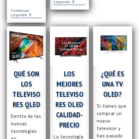
La
Leyendo
QLED
TV
Continuar
OLED
TV
Leyendo
Más
NanoCell
Pequeña
Vs
Del
OLED:
Mundo
Ambas
Tecnologías,
Al
Detalle
QUÉ SON
LOS
¿QUÉ ES
LOS
MEJORES
UNA TV
TELEVISO
TELEVISO
OLED?
RES QLED
RES OLED
Si tienes que
CALIDAD-
comprar un
Dentro de las
nuevo
nuevas
PRECIO
televisor y
tecnologías
has pasado
La tecnología
en