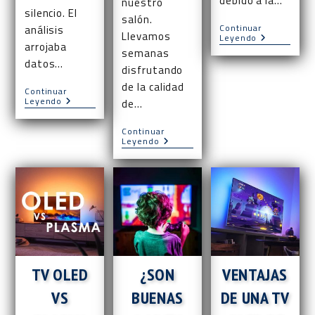
debido a la…
nuestro
silencio. El
salón.
Continuar
análisis
Llevamos
TV
Leyendo
arrojaba
OLED
semanas
Vs
datos…
disfrutando
LCD
de la calidad
Continuar
Televisores
Leyendo
de…
OLED:
¿éxito
Continuar
O
Mi
Leyendo
Fracaso?
TV
OLED
No
Enciende,
¿Qué
Hago?
TV OLED
¿SON
VENTAJAS
VS
BUENAS
DE UNA TV