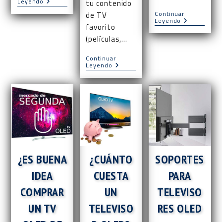
Distancia
Leyendo
tu contenido
Recomendada
Continuar
de TV
Para
Comprar
Leyendo
Ver
favorito
TV
Un
OLED
(películas,…
Televisor
En
OLED
El
Continuar
Black
¿Es
Leyendo
Friday
Recomendable
Tener
Un
Seguro
Para
Una
TV
OLED?
¿ES BUENA
¿CUÁNTO
SOPORTES
IDEA
CUESTA
PARA
COMPRAR
UN
TELEVISO
UN TV
TELEVISO
RES OLED