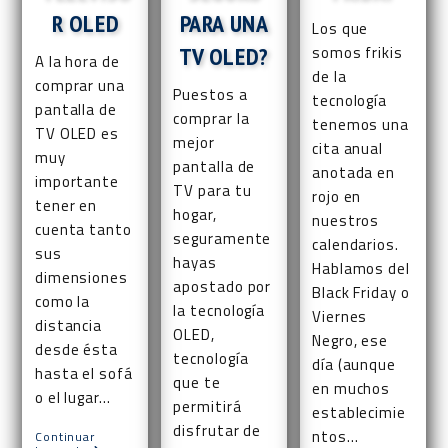
R OLED
PARA UNA
Los que
TV OLED?
somos frikis
A la hora de
de la
comprar una
Puestos a
tecnología
pantalla de
comprar la
tenemos una
TV OLED es
mejor
cita anual
muy
pantalla de
anotada en
importante
TV para tu
rojo en
tener en
hogar,
nuestros
cuenta tanto
seguramente
calendarios.
sus
hayas
Hablamos del
dimensiones
apostado por
Black Friday o
como la
la tecnología
Viernes
distancia
OLED,
Negro, ese
desde ésta
tecnología
día (aunque
hasta el sofá
que te
en muchos
o el lugar…
permitirá
establecimie
disfrutar de
ntos…
Continuar