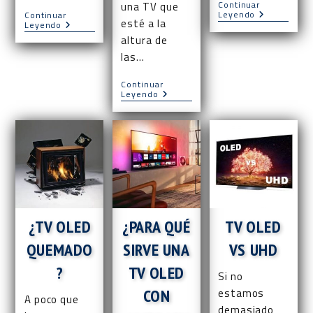
Continuar
una TV que
Ventajas
Leyendo
Continuar
esté a la
TV
Leyendo
De
OLED
Una
altura de
Vs
TV
las…
Plasma
OLED
De
120Hz
Continuar
¿Son
Leyendo
Buenas
Las
TV
OLED
Para
Jugar?
¿TV OLED
¿PARA QUÉ
TV OLED
QUEMADO
SIRVE UNA
VS UHD
?
TV OLED
Si no
CON
estamos
A poco que
demasiado