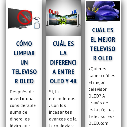
Televisores
QLED
CUÁL ES
EL MEJOR
CÓMO
CUÁL ES
TELEVISO
LIMPIAR
LA
R OLED
UN
DIFERENCI
¿Quieres
TELEVISO
A ENTRE
saber cuál es
R OLED
OLED Y 4K
el mejor
televisor
Después de
Sí, lo
OLED? A
invertir una
entendemos..
través de
considerable
. Con los
esta página,
suma de
incesantes
Televisores-
dinero, es
avances de la
OLED.com,
lógico que
tecnología y