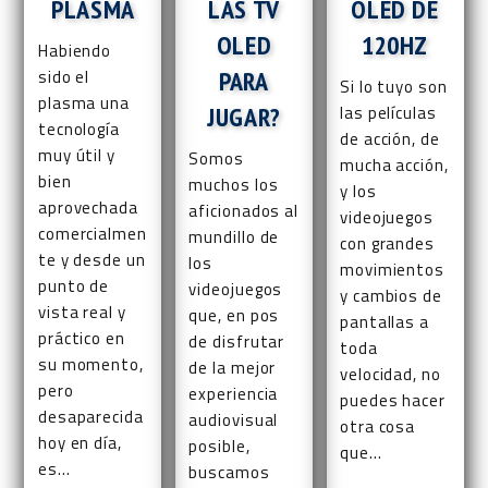
PLASMA
LAS TV
OLED DE
OLED
120HZ
Habiendo
sido el
PARA
Si lo tuyo son
plasma una
JUGAR?
las películas
tecnología
de acción, de
muy útil y
Somos
mucha acción,
bien
muchos los
y los
aprovechada
aficionados al
videojuegos
comercialmen
mundillo de
con grandes
te y desde un
los
movimientos
punto de
videojuegos
y cambios de
vista real y
que, en pos
pantallas a
práctico en
de disfrutar
toda
su momento,
de la mejor
velocidad, no
pero
experiencia
puedes hacer
desaparecida
audiovisual
otra cosa
hoy en día,
posible,
que…
es…
buscamos