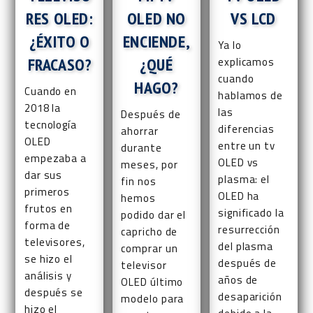
RES OLED:
OLED NO
VS LCD
¿ÉXITO O
ENCIENDE,
Ya lo
FRACASO?
¿QUÉ
explicamos
cuando
HAGO?
Cuando en
hablamos de
2018 la
las
Después de
tecnología
diferencias
ahorrar
OLED
entre un tv
durante
empezaba a
OLED vs
meses, por
dar sus
plasma: el
fin nos
primeros
OLED ha
hemos
frutos en
significado la
podido dar el
forma de
resurrección
capricho de
televisores,
del plasma
comprar un
se hizo el
después de
televisor
análisis y
años de
OLED último
después se
desaparición
modelo para
hizo el