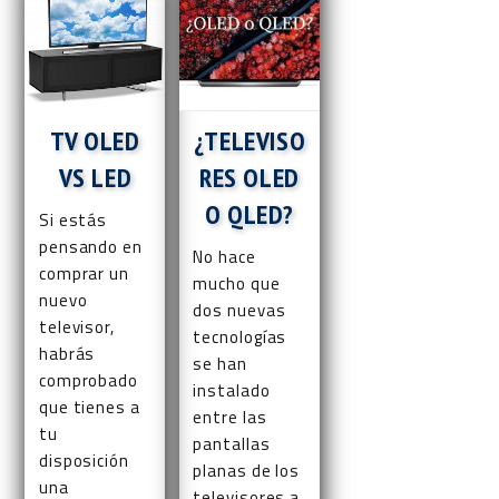
OLED
TV OLED
¿TELEVISO
VS LED
RES OLED
O QLED?
Si estás
pensando en
No hace
comprar un
mucho que
nuevo
dos nuevas
televisor,
tecnologías
habrás
se han
comprobado
instalado
que tienes a
entre las
tu
pantallas
disposición
planas de los
una
televisores a