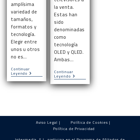
amplísima
la venta.
variedad de
Estas han
tamaños,
sido
formatos y
denominadas
tecnología.
como
Elegir entre
tecnología
unos u otros
OLED y QLED.
no es…
Ambas…
Continuar
Continuar
Tv
Leyendo
¿Televisores
Leyendo
OLED
OLED
Vs
O
LED
QLED?
Aviso Legal
Política de Cookies
Política de Privacidad
Intexmedia, S.L. participa en el Programa de Afiliados de