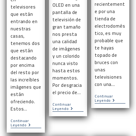
recientement
OLED en una
televisores
e por una
pantalla de
que están
tienda de
televisión de
entrando en
electrodomés
gran tamaño
nuestras
tico, es muy
nos presta
casas,
probable que
una calidad
tenemos dos
te hayas
de imágenes
que están
topado de
y un colorido
destacando
bruces con
nunca visto
por encima
unas
hasta estos
del resto por
televisiones
momentos.
las increíbles
con una…
Por desgracia
imágenes que
el precio de…
están
Continuar
¿Qué
Leyendo
ofreciendo.
Continuar
Es
Estos…
Los
Leyendo
Una
Mejores
TV
Televisores
OLED?
Continuar
OLED
Qué
Leyendo
Calidad-
Son
Precio
Los