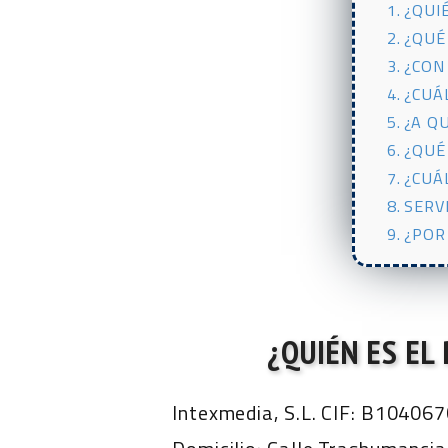
¿QUI
¿QUÉ
¿CON
¿CUÁ
¿A Q
¿QUÉ
¿CUÁ
SERV
¿POR
¿QUIÉN ES EL
Intexmedia, S.L. CIF: B10406