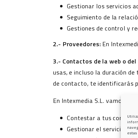
Gestionar los servicios a
Seguimiento de la relació
Gestiones de control y r
2.- Proveedores:
En Intexmedi
3.- Contactos de la web o del
usas, e incluso la duración de
de contacto, te identificarás
En Intexmedia S.L. vamos a tr
Contestar a tus consultas
Utili
infor
Gestionar el servicio soli
naveg
estas