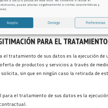
ectrónicos, que versen sobre tu solicitud.
ación o los ID's únicos en este sitio. No consentir o retirar el
ntimiento, puede afectar negativamente a ciertas características y
de eventos por medios electrónicos, siempre que 
ones.
as en la Web, sobre nuestros productos y servicio
Acepto
Deniego
Preferencias
ia comercial.
EGITIMACIÓN PARA EL TRATAMIENTO
a el tratamiento de sus datos es la ejecución de
a oferta de productos y servicios a través de med
 solicita, sin que en ningún caso la retirada de e
 para el tratamiento de sus datos es la ejecució
contractual.