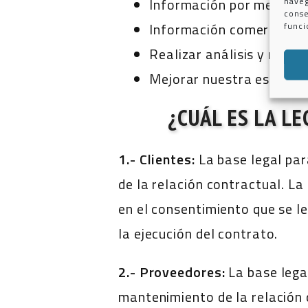
Información por medios el
naveg
conse
Información comercial o 
funci
Realizar análisis y mejor
Mejorar nuestra estrateg
¿CUÁL ES LA L
1.- Clientes:
La base legal par
de la relación contractual. L
en el consentimiento que se le
la ejecución del contrato.
2.- Proveedores:
La base legal
mantenimiento de la relación 