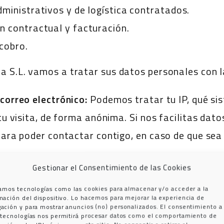
dministrativos y de logística contratados.
n contractual y facturación.
ecobro.
a S.L. vamos a tratar sus datos personales con la
 correo electrónico:
Podemos tratar tu IP, qué si
 tu visita, de forma anónima. Si nos facilitas dat
 para poder contactar contigo, en caso de que sea
atar sus datos personales con las siguientes fina
Gestionar el Consentimiento de las Cookies
, solicitudes o peticiones.
zamos tecnologías como las cookies para almacenar y/o acceder a la
mación del dispositivo. Lo hacemos para mejorar la experiencia de
citado, contestar tu solicitud, o tramitar tu petic
ación y para mostrar anuncios (no) personalizados. El consentimiento a
 tecnologías nos permitirá procesar datos como el comportamiento de