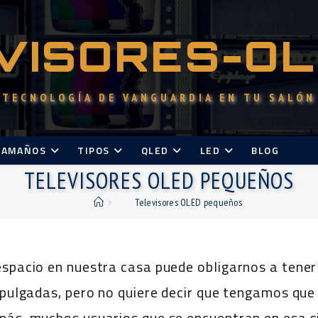
VISORES-O
TECNOLOGÍA DE VANGUARDIA EN TU SALÓN
TAMAÑOS
TIPOS
QLED
LED
BLOG
TELEVISORES OLED PEQUEÑOS
>
Televisores OLED pequeños
espacio en nuestra casa puede obligarnos a tener
s pulgadas, pero no quiere decir que tengamos qu
más, muchos usuarios que se encuentran en esa si