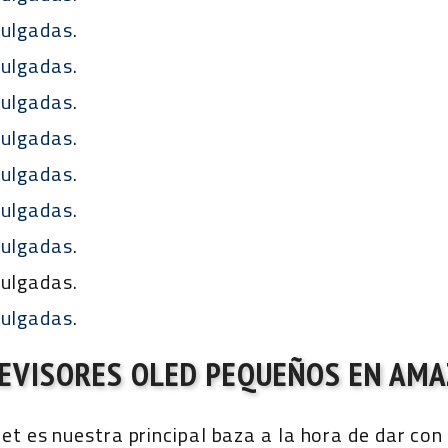
pulgadas
.
pulgadas
.
pulgadas
.
pulgadas
.
pulgadas
.
pulgadas
.
pulgadas
.
pulgadas.
pulgadas
.
EVISORES OLED PEQUEÑOS EN AM
et es nuestra principal baza a la hora de dar con