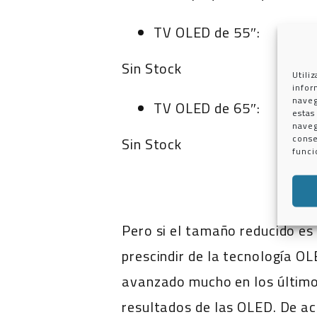
TV OLED de 55″:
Sin Stock
Utili
infor
naveg
TV OLED de 65″:
estas
naveg
conse
Sin Stock
funci
Pero si el tamaño reducido es
prescindir de la tecnología OL
avanzado mucho en los últimos
resultados de las OLED. De a