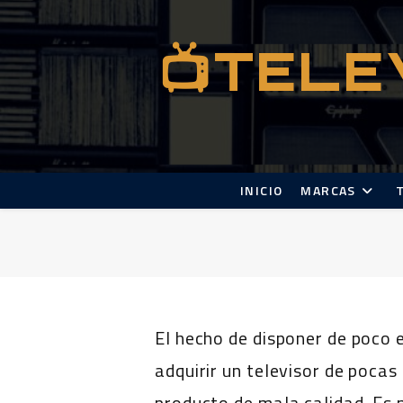
Ir
al
📺TELE
contenido
INICIO
MARCAS
El hecho de disponer de poco 
adquirir un televisor de poca
producto de mala calidad. Es 