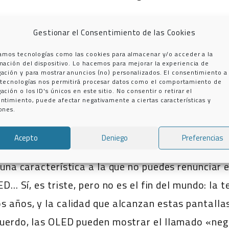
Gestionar el Consentimiento de las Cookies
zamos tecnologías como las cookies para almacenar y/o acceder a la
mación del dispositivo. Lo hacemos para mejorar la experiencia de
ación y para mostrar anuncios (no) personalizados. El consentimiento a
 tecnologías nos permitirá procesar datos como el comportamiento de
ación o los ID's únicos en este sitio. No consentir o retirar el
ntimiento, puede afectar negativamente a ciertas características y
ones.
COMPRAR UN TV OLED PEQUEÑO
Acepto
Deniego
Preferencias
 una característica a la que no puedes renunciar 
ED… Sí, es triste, pero no es el fin del mundo: la 
 años, y la calidad que alcanzan estas pantallas
cuerdo, las OLED pueden mostrar el llamado «neg