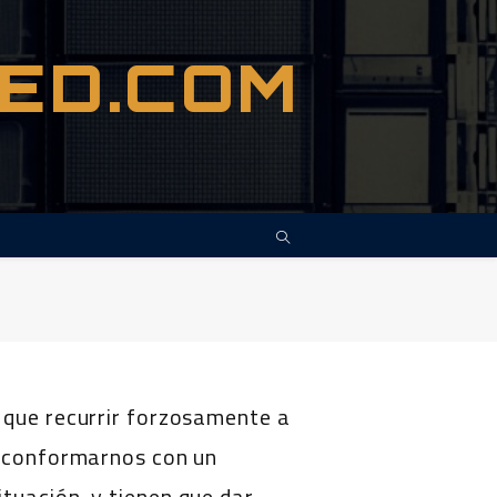
LED.COM
 que recurrir forzosamente a
e conformarnos con un
tuación, y tienen que dar